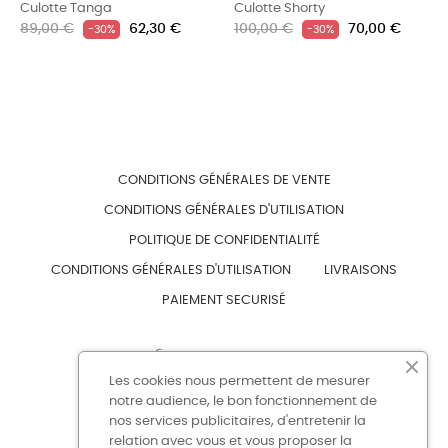
Culotte
Tanga
Culotte
Shorty
Prix
Prix
Prix
Prix
89,00 €
62,30 €
100,00 €
70,00 €
-30%
-30%
habituel
habituel
CONDITIONS GÉNÉRALES DE VENTE
CONDITIONS GÉNÉRALES D'UTILISATION
POLITIQUE DE CONFIDENTIALITÉ
CONDITIONS GÉNÉRALES D'UTILISATION
LIVRAISONS
PAIEMENT SECURISÉ
Les cookies nous permettent de mesurer
notre audience, le bon fonctionnement de
nos services publicitaires, d'entretenir la
CONTACT
BOUTIQUE
relation avec vous et vous proposer la