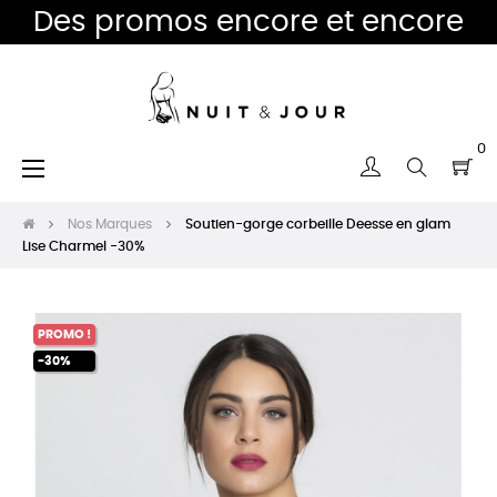
Des promos encore et encore
0
Basculer
☰
la
navigation
Nos Marques
Soutien-gorge corbeille Deesse en glam
Lise Charmel -30%
PROMO !
-30%