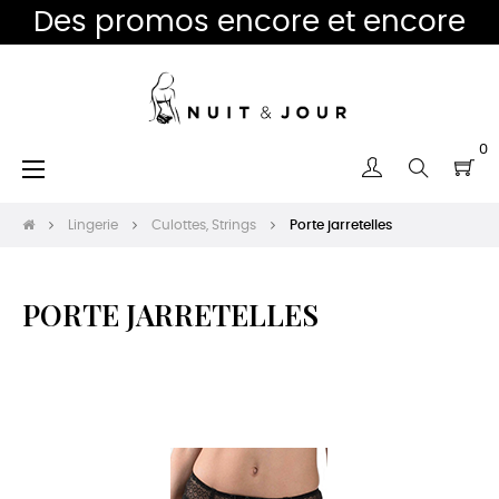
Des promos encore et encore
0
Basculer
☰
la
navigation
Lingerie
Culottes, Strings
Porte jarretelles
PORTE JARRETELLES