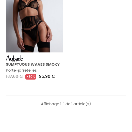
SUMPTUOUS WAVES SMOKY
Porte-jarretelles
Prix
Prix
137,00 €
95,90 €
-30%
habituel
Affichage 1-1 de 1 article(s)