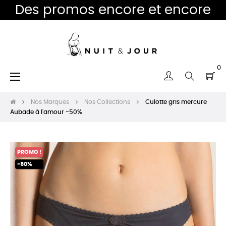
Des promos encore et encore
0
Basculer
☰
la
navigation
Nos Marques
Nos Collections
Culotte gris mercure
Aubade à l'amour -50%
PROMO !
-50%