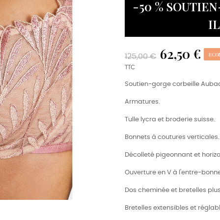
-50 % SOUTIE
I
62,50 €
ECO
125,00 €
TTC
Soutien-gorge corbeille Aubade
Armatures.
Tulle lycra et broderie suisse.
Bonnets à coutures verticales.
Décolleté pigeonnant et horizo
Ouverture en V à l'entre-bonne
Dos cheminée et bretelles plus
Bretelles extensibles et réglab