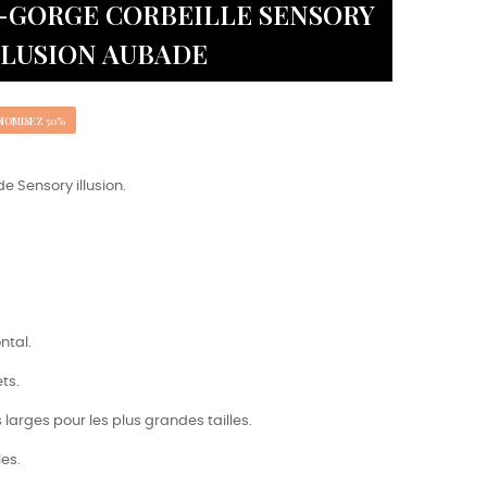
N-GORGE CORBEILLE SENSORY
LLUSION AUBADE
NOMISEZ 50%
 Sensory illusion.
ntal.
ts.
 larges pour les plus grandes tailles.
les.